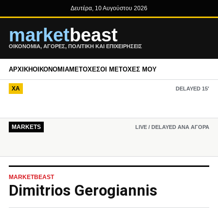
Δευτέρα, 10 Αυγούστου 2026
market
beast
ΟΙΚΟΝΟΜΊΑ, ΑΓΟΡΈΣ, ΠΟΛΙΤΙΚΉ ΚΑΙ ΕΠΙΧΕΙΡΉΣΕΙΣ
ΑΡΧΙΚΉ
ΟΙΚΟΝΟΜΊΑ
ΜΕΤΟΧΈΣ
ΟΙ ΜΕΤΟΧΈΣ ΜΟΥ
ΧΑ
DELAYED 15′
MARKETS
LIVE / DELAYED ΑΝΆ ΑΓΟΡΆ
MARKETBEAST
Dimitrios Gerogiannis